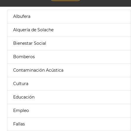
Albufera
Alquería de Solache
Bienestar Social
Bomberos
Contaminación Acústica
Cultura
Educación
Empleo
Fallas