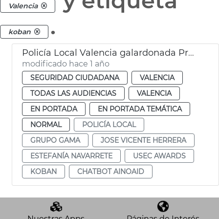
y etiqueta
Valencia
.
koban
Policía Local Valencia galardonada Premios USEC
modificado hace 1 año
SEGURIDAD CIUDADANA
VALENCIA
TODAS LAS AUDIENCIAS
VALENCIA
EN PORTADA
EN PORTADA TEMÁTICA
NORMAL
POLICÍA LOCAL
GRUPO GAMA
JOSE VICENTE HERRERA
ESTEFANÍA NAVARRETE
USEC AWARDS
KOBAN
CHATBOT AINOAID
Nuestras Apps
Páginas de Interés