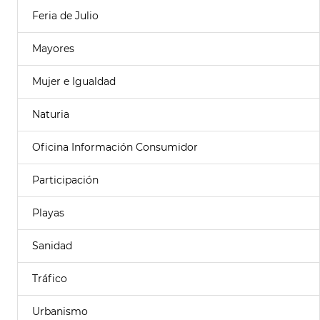
Feria de Julio
Mayores
Mujer e Igualdad
Naturia
Oficina Información Consumidor
Participación
Playas
Sanidad
Tráfico
Urbanismo