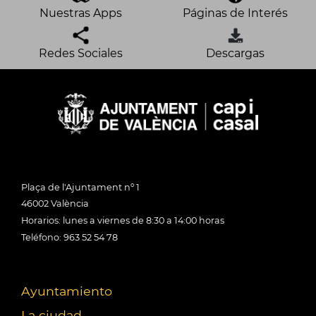
Nuestras Apps
Páginas de Interés
Redes Sociales
Descargas
Plaça de l'Ajuntament nº 1
46002 València
Horarios: lunes a viernes de 8:30 a 14:00 horas
Teléfono: 963 52 54 78
Ayuntamiento
La ciudad