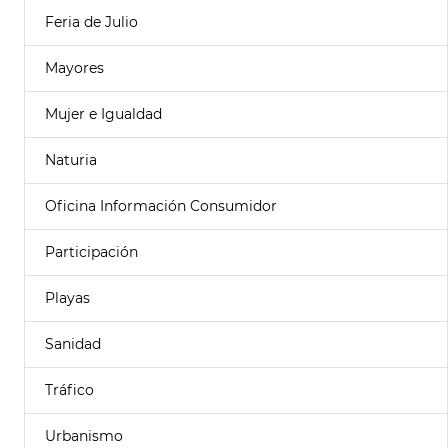
Feria de Julio
Mayores
Mujer e Igualdad
Naturia
Oficina Información Consumidor
Participación
Playas
Sanidad
Tráfico
Urbanismo