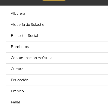
Albufera
Alquería de Solache
Bienestar Social
Bomberos
Contaminación Acústica
Cultura
Educación
Empleo
Fallas