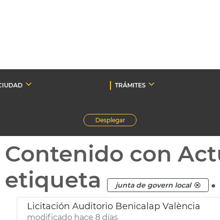
CIUDAD
TRÁMITES
Desplegar
Contenido con Act
etiqueta
.
junta de govern local
Licitación Auditorio Benicalap València
modificado hace 8 días