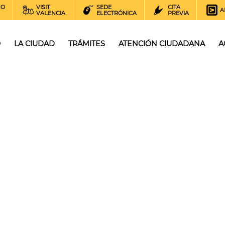
NO
VISIT
SEDE
CITA
A
VALENCIA
ELECTRÓNICA
PREVIA
O
LA CIUDAD
TRÁMITES
ATENCIÓN CIUDADANA
A