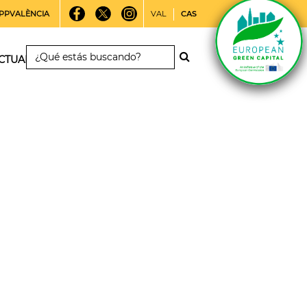
PPVALÈNCIA
VAL
CAS
CTUALIDAD