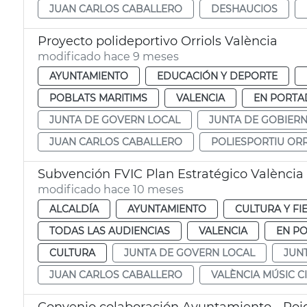
JUAN CARLOS CABALLERO
DESHAUCIOS
Proyecto polideportivo Orriols València
modificado hace 9 meses
AYUNTAMIENTO
EDUCACIÓN Y DEPORTE
POBLATS MARITIMS
VALENCIA
EN PORTA
JUNTA DE GOVERN LOCAL
JUNTA DE GOBIER
JUAN CARLOS CABALLERO
POLIESPORTIU OR
Subvención FVIC Plan Estratégico València 
modificado hace 10 meses
ALCALDÍA
AYUNTAMIENTO
CULTURA Y FI
TODAS LAS AUDIENCIAS
VALENCIA
EN P
CULTURA
JUNTA DE GOVERN LOCAL
JUN
JUAN CARLOS CABALLERO
VALÈNCIA MÚSIC C