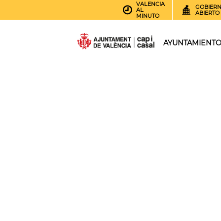
VALENCIA
GOBIER
AL
ABIERTO
MINUTO
AYUNTAMIENT