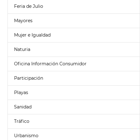
Feria de Julio
Mayores
Mujer e Igualdad
Naturia
Oficina Información Consumidor
Participación
Playas
Sanidad
Tráfico
Urbanismo