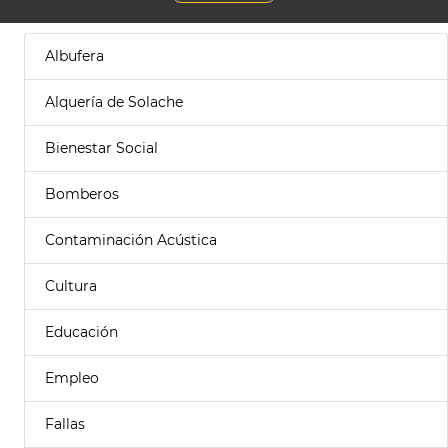
Albufera
Alquería de Solache
Bienestar Social
Bomberos
Contaminación Acústica
Cultura
Educación
Empleo
Fallas