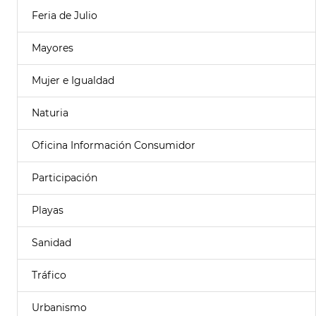
Feria de Julio
Mayores
Mujer e Igualdad
Naturia
Oficina Información Consumidor
Participación
Playas
Sanidad
Tráfico
Urbanismo