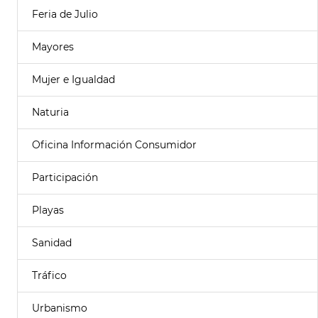
Feria de Julio
Mayores
Mujer e Igualdad
Naturia
Oficina Información Consumidor
Participación
Playas
Sanidad
Tráfico
Urbanismo