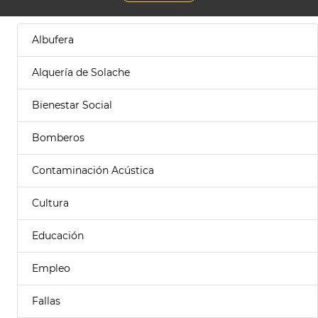
Albufera
Alquería de Solache
Bienestar Social
Bomberos
Contaminación Acústica
Cultura
Educación
Empleo
Fallas