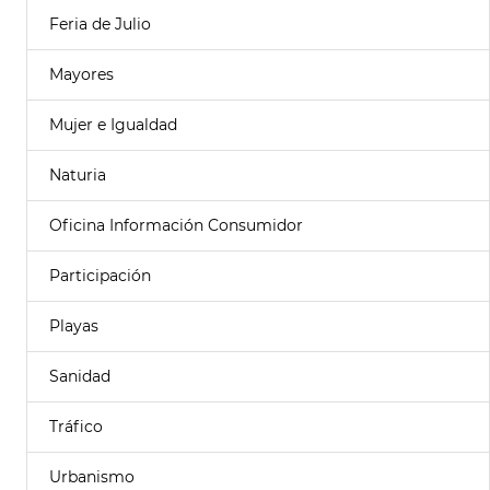
Feria de Julio
Mayores
Mujer e Igualdad
Naturia
Oficina Información Consumidor
Participación
Playas
Sanidad
Tráfico
Urbanismo