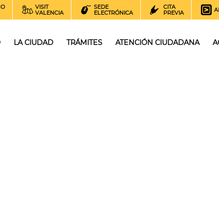
NO
VISIT
SEDE
CITA
A
VALENCIA
ELECTRÓNICA
PREVIA
O
LA CIUDAD
TRÁMITES
ATENCIÓN CIUDADANA
A