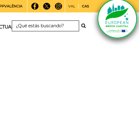
PPVALÈNCIA
VAL
CAS
CTUALIDAD