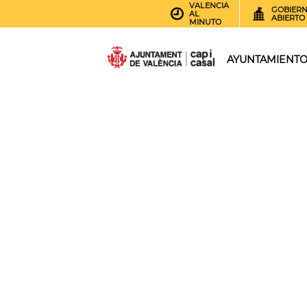
VALENCIA
GOBIER
AL
ABIERTO
MINUTO
AYUNTAMIENT