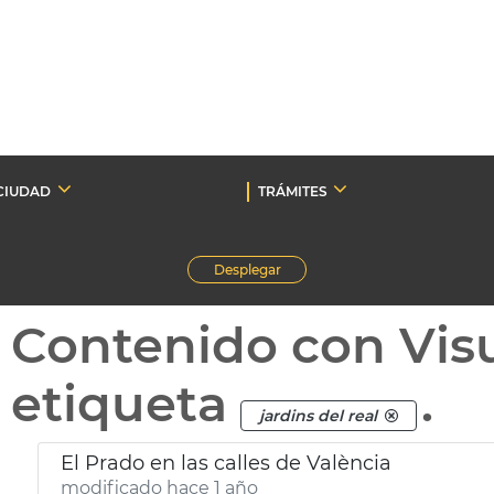
CIUDAD
TRÁMITES
Desplegar
Contenido con Vis
etiqueta
.
jardins del real
El Prado en las calles de València
modificado hace 1 año