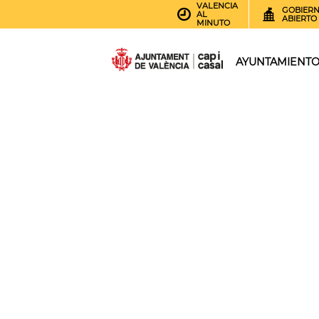
VALENCIA
GOBIER
AL
ABIERTO
MINUTO
AYUNTAMIENT