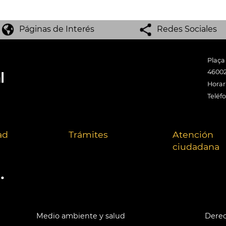
Páginas de Interés
Redes Sociales
Plaça
46002
Horari
Teléf
ad
Trámites
Atención
ciudadana
.
Medio ambiente y salud
Derec