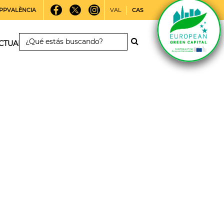
PPVALÈNCIA
VAL
CAS
CTUALIDAD