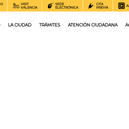
NO
VISIT
SEDE
CITA
A
VALENCIA
ELECTRÓNICA
PREVIA
O
LA CIUDAD
TRÁMITES
ATENCIÓN CIUDADANA
A