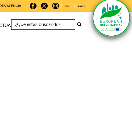
PPVALÈNCIA
VAL
CAS
CTUALIDAD