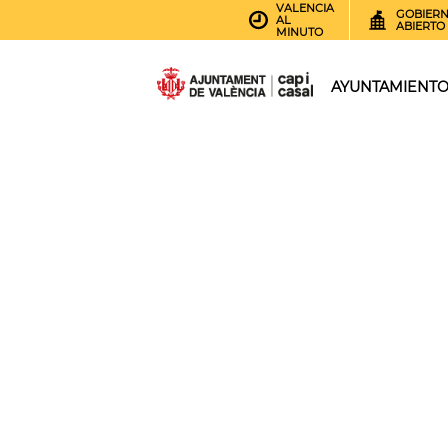
VALENCIA
GOBIER
AL
ABIERTO
MINUTO
AYUNTAMIENT