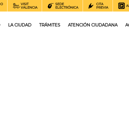
NO
VISIT
SEDE
CITA
A
VALENCIA
ELECTRÓNICA
PREVIA
O
LA CIUDAD
TRÁMITES
ATENCIÓN CIUDADANA
A