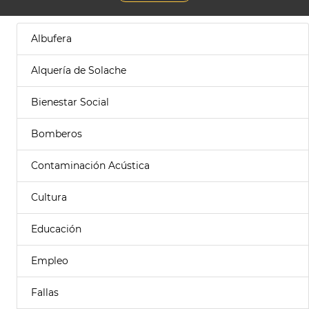
Albufera
Alquería de Solache
Bienestar Social
Bomberos
Contaminación Acústica
Cultura
Educación
Empleo
Fallas