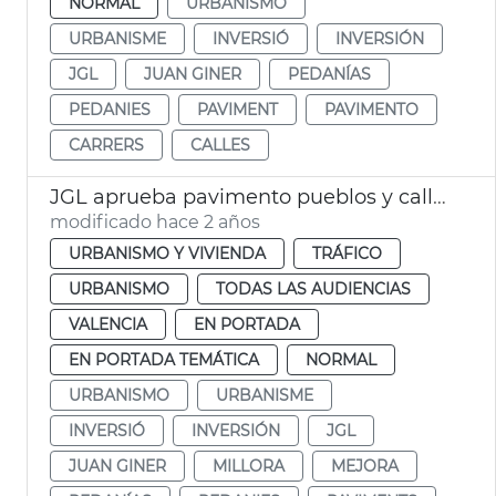
NORMAL
URBANISMO
URBANISME
INVERSIÓ
INVERSIÓN
JGL
JUAN GINER
PEDANÍAS
PEDANIES
PAVIMENT
PAVIMENTO
CARRERS
CALLES
JGL aprueba pavimento pueblos y calles València
modificado hace 2 años
URBANISMO Y VIVIENDA
TRÁFICO
URBANISMO
TODAS LAS AUDIENCIAS
VALENCIA
EN PORTADA
EN PORTADA TEMÁTICA
NORMAL
URBANISMO
URBANISME
INVERSIÓ
INVERSIÓN
JGL
JUAN GINER
MILLORA
MEJORA