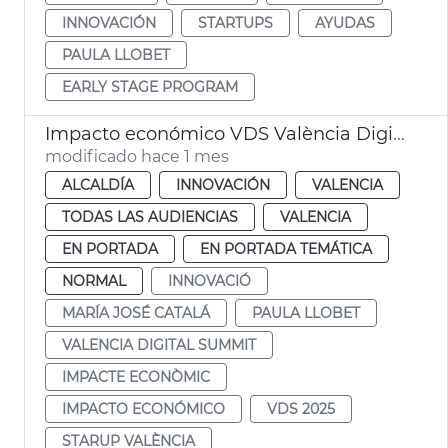
INNOVACIÓN
STARTUPS
AYUDAS
PAULA LLOBET
EARLY STAGE PROGRAM
Impacto económico VDS València Digital Summit
modificado hace 1 mes
ALCALDÍA
INNOVACIÓN
VALENCIA
TODAS LAS AUDIENCIAS
VALENCIA
EN PORTADA
EN PORTADA TEMÁTICA
NORMAL
INNOVACIÓ
MARÍA JOSÉ CATALÁ
PAULA LLOBET
VALENCIA DIGITAL SUMMIT
IMPACTE ECONÒMIC
IMPACTO ECONÓMICO
VDS 2025
STARUP VALÈNCIA