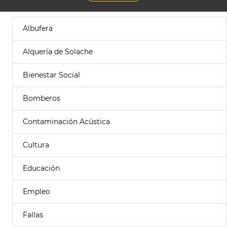
Albufera
Alquería de Solache
Bienestar Social
Bomberos
Contaminación Acústica
Cultura
Educación
Empleo
Fallas