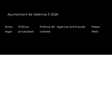
Ajuntament de València ©
2026
Aviso
Política
Política de
Agencia Antifraude
Mapa
legal
privacidad
cookies
Web