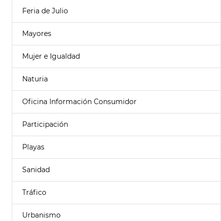
Feria de Julio
Mayores
Mujer e Igualdad
Naturia
Oficina Información Consumidor
Participación
Playas
Sanidad
Tráfico
Urbanismo