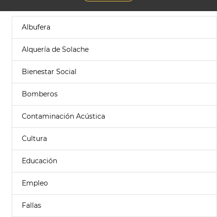
Albufera
Alquería de Solache
Bienestar Social
Bomberos
Contaminación Acústica
Cultura
Educación
Empleo
Fallas