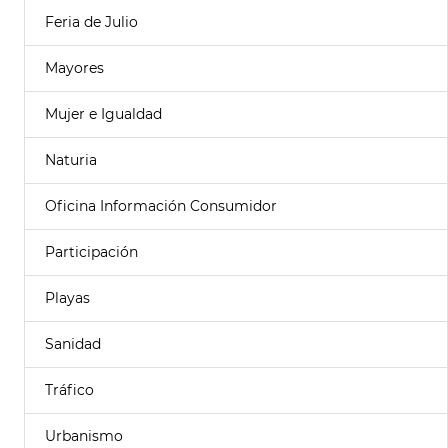
Feria de Julio
Mayores
Mujer e Igualdad
Naturia
Oficina Información Consumidor
Participación
Playas
Sanidad
Tráfico
Urbanismo