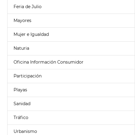
Feria de Julio
Mayores
Mujer e Igualdad
Naturia
Oficina Información Consumidor
Participación
Playas
Sanidad
Tráfico
Urbanismo