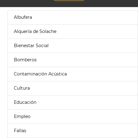
Albufera
Alquería de Solache
Bienestar Social
Bomberos
Contaminación Acústica
Cultura
Educación
Empleo
Fallas