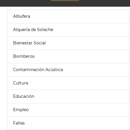
Albufera
Alquería de Solache
Bienestar Social
Bomberos
Contaminación Acústica
Cultura
Educación
Empleo
Fallas