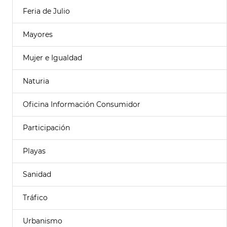
Feria de Julio
Mayores
Mujer e Igualdad
Naturia
Oficina Información Consumidor
Participación
Playas
Sanidad
Tráfico
Urbanismo