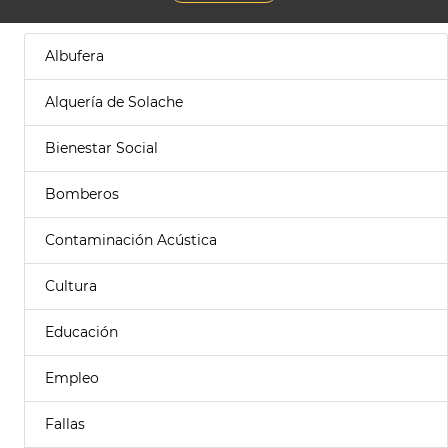
Albufera
Alquería de Solache
Bienestar Social
Bomberos
Contaminación Acústica
Cultura
Educación
Empleo
Fallas