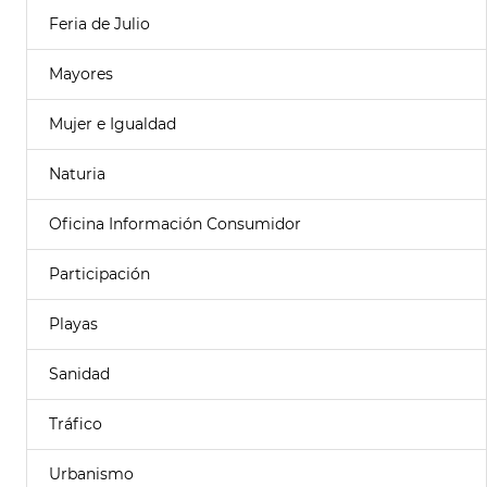
Feria de Julio
Mayores
Mujer e Igualdad
Naturia
Oficina Información Consumidor
Participación
Playas
Sanidad
Tráfico
Urbanismo