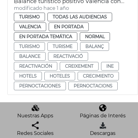
Balance turístico positivo València con un 10 % más de pernoctaciones en 2024
modificado hace 1 año
TURISMO
TODAS LAS AUDIENCIAS
VALENCIA
EN PORTADA
EN PORTADA TEMÁTICA
NORMAL
TURISMO
TURISME
BALANÇ
BALANCE
REACTIVACIÓ
REACTIVACIÓN
CREIXEMENT
INE
HOTELS
HOTELES
CRECIMIENTO
PERNOCTACIONES
PERNOCTACIONS
Nuestras Apps
Páginas de Interés
Redes Sociales
Descargas