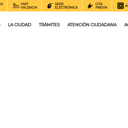
NO
VISIT
SEDE
CITA
A
VALENCIA
ELECTRÓNICA
PREVIA
O
LA CIUDAD
TRÁMITES
ATENCIÓN CIUDADANA
A