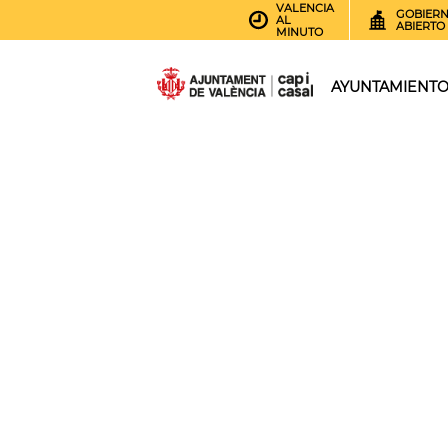
VALENCIA
GOBIER
AL
ABIERTO
MINUTO
AYUNTAMIENT