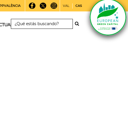
PPVALÈNCIA
VAL
CAS
CTUALIDAD