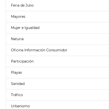
Feria de Julio
Mayores
Mujer e Igualdad
Naturia
Oficina Información Consumidor
Participación
Playas
Sanidad
Tráfico
Urbanismo