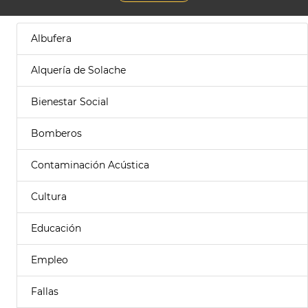
Albufera
Alquería de Solache
Bienestar Social
Bomberos
Contaminación Acústica
Cultura
Educación
Empleo
Fallas