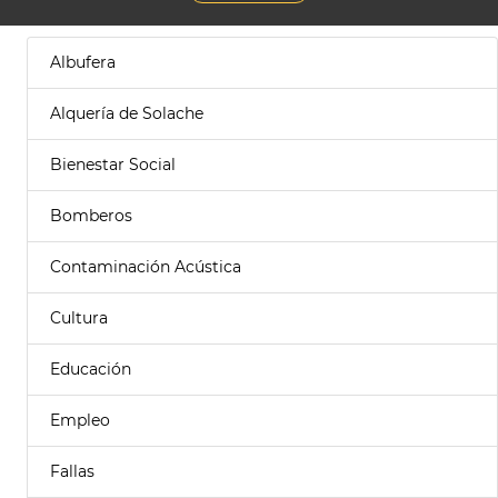
Albufera
Alquería de Solache
Bienestar Social
Bomberos
Contaminación Acústica
Cultura
Educación
Empleo
Fallas