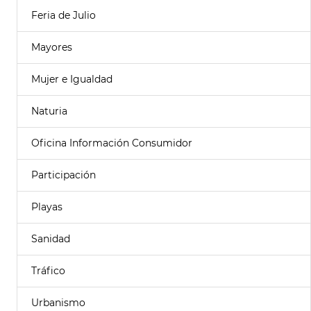
Feria de Julio
Mayores
Mujer e Igualdad
Naturia
Oficina Información Consumidor
Participación
Playas
Sanidad
Tráfico
Urbanismo