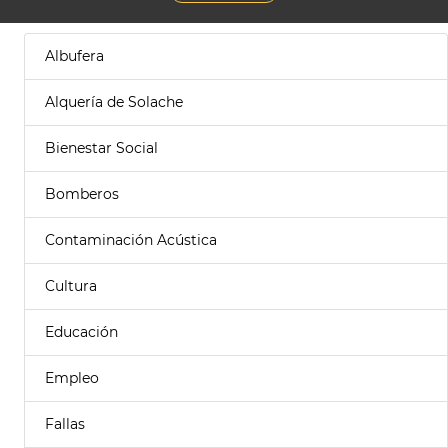
Albufera
Alquería de Solache
Bienestar Social
Bomberos
Contaminación Acústica
Cultura
Educación
Empleo
Fallas