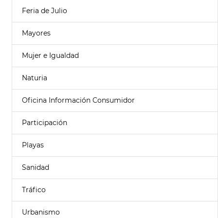
Feria de Julio
Mayores
Mujer e Igualdad
Naturia
Oficina Información Consumidor
Participación
Playas
Sanidad
Tráfico
Urbanismo