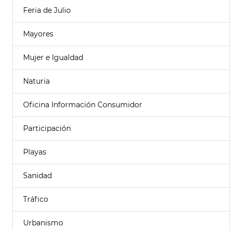
Feria de Julio
Mayores
Mujer e Igualdad
Naturia
Oficina Información Consumidor
Participación
Playas
Sanidad
Tráfico
Urbanismo