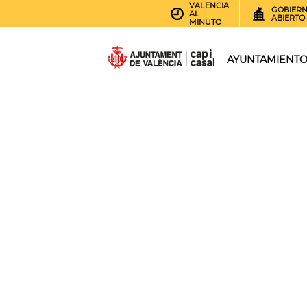
VALENCIA
GOBIER
AL
ABIERTO
MINUTO
AYUNTAMIENT