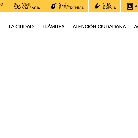
NO
VISIT
SEDE
CITA
A
VALENCIA
ELECTRÓNICA
PREVIA
O
LA CIUDAD
TRÁMITES
ATENCIÓN CIUDADANA
A