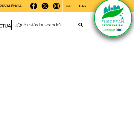
PPVALÈNCIA
VAL
CAS
CTUALIDAD