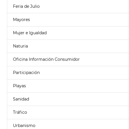
Feria de Julio
Mayores
Mujer e Igualdad
Naturia
Oficina Información Consumidor
Participación
Playas
Sanidad
Tráfico
Urbanismo