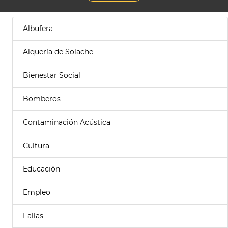
Albufera
Alquería de Solache
Bienestar Social
Bomberos
Contaminación Acústica
Cultura
Educación
Empleo
Fallas