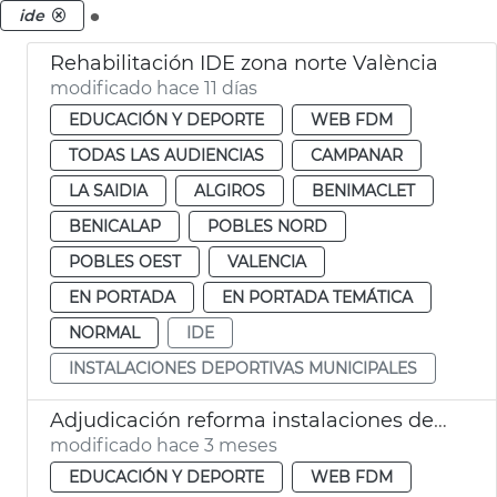
.
ide
Rehabilitación IDE zona norte València
modificado hace 11 días
EDUCACIÓN Y DEPORTE
WEB FDM
TODAS LAS AUDIENCIAS
CAMPANAR
LA SAIDIA
ALGIROS
BENIMACLET
BENICALAP
POBLES NORD
POBLES OEST
VALENCIA
EN PORTADA
EN PORTADA TEMÁTICA
NORMAL
IDE
INSTALACIONES DEPORTIVAS MUNICIPALES
Adjudicación reforma instalaciones deportivas la Torre València
modificado hace 3 meses
EDUCACIÓN Y DEPORTE
WEB FDM