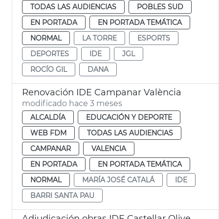
TODAS LAS AUDIENCIAS
POBLES SUD
EN PORTADA
EN PORTADA TEMÁTICA
NORMAL
LA TORRE
ESPORTS
DEPORTES
IDE
JGL
ROCÍO GIL
DANA
Renovación IDE Campanar València
modificado hace 3 meses
ALCALDÍA
EDUCACIÓN Y DEPORTE
WEB FDM
TODAS LAS AUDIENCIAS
CAMPANAR
VALENCIA
EN PORTADA
EN PORTADA TEMÁTICA
NORMAL
MARÍA JOSÉ CATALÁ
IDE
BARRI SANTA PAU
Adjudicación obras IDE Castellar Oliveral. València