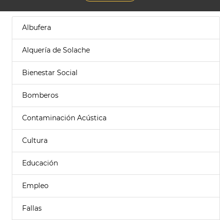
Albufera
Alquería de Solache
Bienestar Social
Bomberos
Contaminación Acústica
Cultura
Educación
Empleo
Fallas