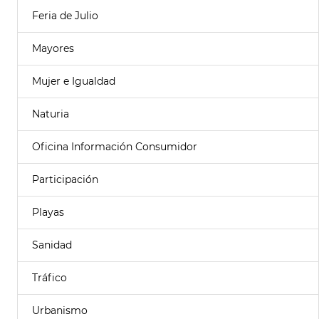
Feria de Julio
Mayores
Mujer e Igualdad
Naturia
Oficina Información Consumidor
Participación
Playas
Sanidad
Tráfico
Urbanismo