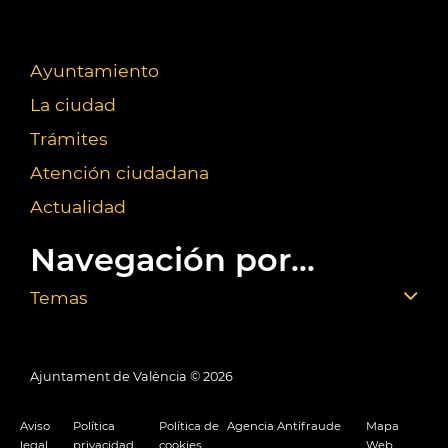
Ayuntamiento
La ciudad
Trámites
Atención ciudadana
Actualidad
Navegación por...
Temas
Ajuntament de València ©
2026
Aviso
Política
Política de
Agencia Antifraude
Mapa
legal
privacidad
cookies
Web