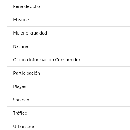
Feria de Julio
Mayores
Mujer e Igualdad
Naturia
Oficina Información Consumidor
Participación
Playas
Sanidad
Tráfico
Urbanismo