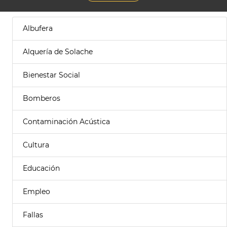
Albufera
Alquería de Solache
Bienestar Social
Bomberos
Contaminación Acústica
Cultura
Educación
Empleo
Fallas