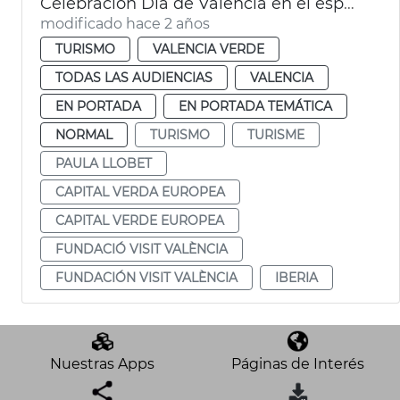
Celebración Día de València en el espacio Iberia de Madrid
modificado hace 2 años
TURISMO
VALENCIA VERDE
TODAS LAS AUDIENCIAS
VALENCIA
EN PORTADA
EN PORTADA TEMÁTICA
NORMAL
TURISMO
TURISME
PAULA LLOBET
CAPITAL VERDA EUROPEA
CAPITAL VERDE EUROPEA
FUNDACIÓ VISIT VALÈNCIA
FUNDACIÓN VISIT VALÈNCIA
IBERIA
Nuestras Apps
Páginas de Interés