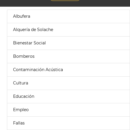
Albufera
Alquería de Solache
Bienestar Social
Bomberos
Contaminación Acústica
Cultura
Educación
Empleo
Fallas