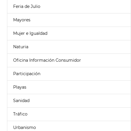
Feria de Julio
Mayores
Mujer e Igualdad
Naturia
Oficina Información Consumidor
Participación
Playas
Sanidad
Tráfico
Urbanismo