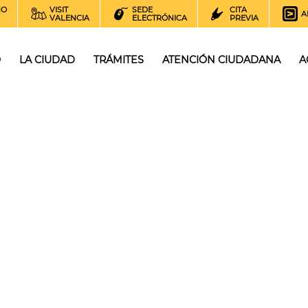
NO
VISIT
SEDE
CITA
A
VALENCIA
ELECTRÓNICA
PREVIA
O
LA CIUDAD
TRÁMITES
ATENCIÓN CIUDADANA
A