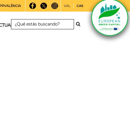
PPVALÈNCIA
VAL
CAS
CTUALIDAD