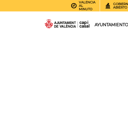
VALENCIA
GOBIER
AL
ABIERTO
MINUTO
AYUNTAMIENT