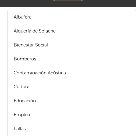
Albufera
Alquería de Solache
Bienestar Social
Bomberos
Contaminación Acústica
Cultura
Educación
Empleo
Fallas