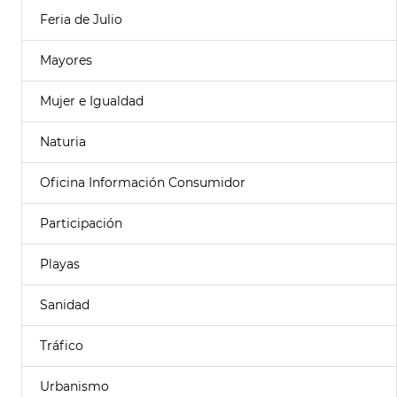
Feria de Julio
Mayores
Mujer e Igualdad
Naturia
Oficina Información Consumidor
Participación
Playas
Sanidad
Tráfico
Urbanismo