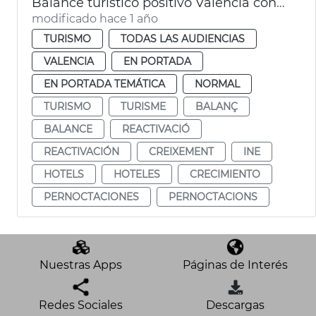
Balance turístico positivo València con un 10 % más de pernoctaciones en 2024
modificado hace 1 año
TURISMO
TODAS LAS AUDIENCIAS
VALENCIA
EN PORTADA
EN PORTADA TEMÁTICA
NORMAL
TURISMO
TURISME
BALANÇ
BALANCE
REACTIVACIÓ
REACTIVACIÓN
CREIXEMENT
INE
HOTELS
HOTELES
CRECIMIENTO
PERNOCTACIONES
PERNOCTACIONS
Nuestras Apps
Páginas de Interés
Redes Sociales
Descargas