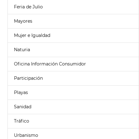
Feria de Julio
Mayores
Mujer e Igualdad
Naturia
Oficina Información Consumidor
Participación
Playas
Sanidad
Tráfico
Urbanismo