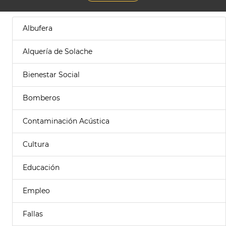
Albufera
Alquería de Solache
Bienestar Social
Bomberos
Contaminación Acústica
Cultura
Educación
Empleo
Fallas