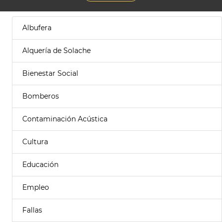
Albufera
Alquería de Solache
Bienestar Social
Bomberos
Contaminación Acústica
Cultura
Educación
Empleo
Fallas