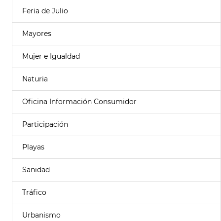
Feria de Julio
Mayores
Mujer e Igualdad
Naturia
Oficina Información Consumidor
Participación
Playas
Sanidad
Tráfico
Urbanismo