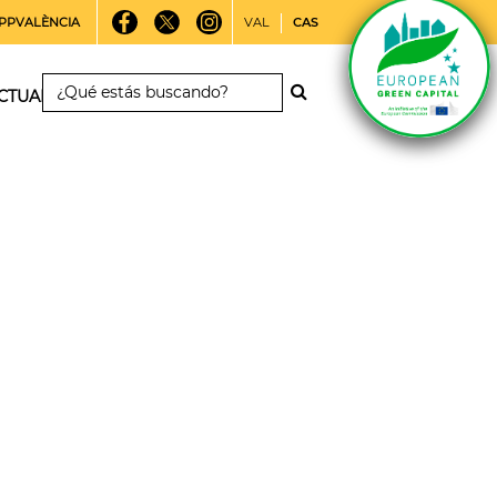
PPVALÈNCIA
VAL
CAS
CTUALIDAD