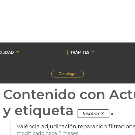
CIUDAD
TRÁMITES
Desplegar
Contenido con Act
y etiqueta
.
història
València adjudicación reparación filtracio
modificado hace 2 meses