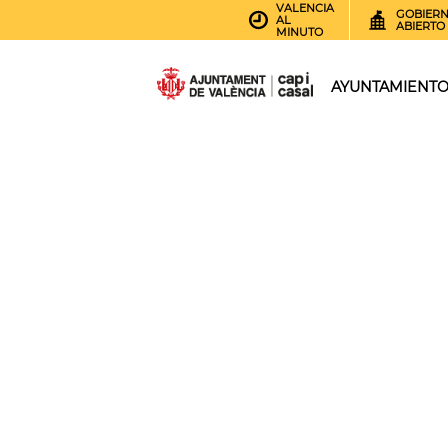
VALENCIA
GOBIER
AL
ABIERTO
MINUTO
AYUNTAMIENT