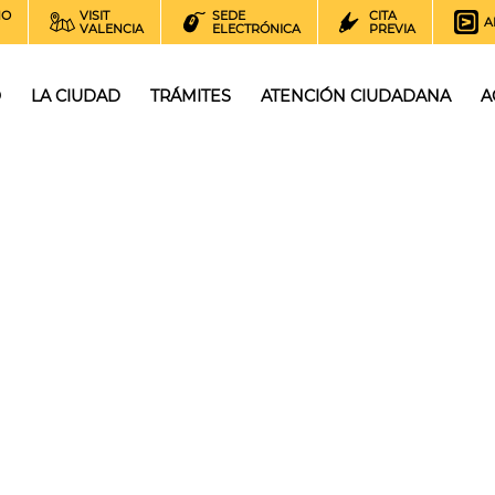
NO
VISIT
SEDE
CITA
A
VALENCIA
ELECTRÓNICA
PREVIA
O
LA CIUDAD
TRÁMITES
ATENCIÓN CIUDADANA
A