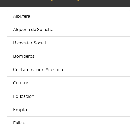
Albufera
Alquería de Solache
Bienestar Social
Bomberos
Contaminación Acústica
Cultura
Educación
Empleo
Fallas