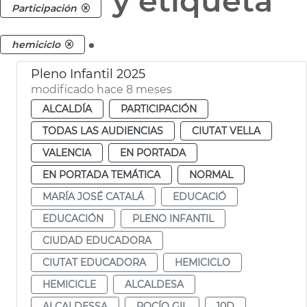
y etiqueta
Participación
.
hemiciclo
Pleno Infantil 2025
modificado hace 8 meses
ALCALDÍA
PARTICIPACIÓN
TODAS LAS AUDIENCIAS
CIUTAT VELLA
VALENCIA
EN PORTADA
EN PORTADA TEMÁTICA
NORMAL
MARÍA JOSÉ CATALÁ
EDUCACIÓ
EDUCACIÓN
PLENO INFANTIL
CIUDAD EDUCADORA
CIUTAT EDUCADORA
HEMICICLO
HEMICICLE
ALCALDESA
ALCALDESSA
ROCÍO GIL
10D