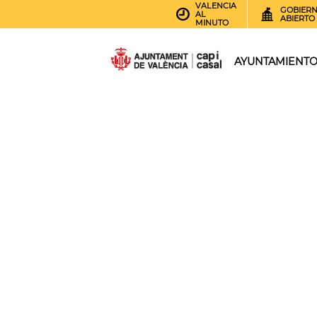
VALENCIA
GOBIER
AL
ABIERTO
MINUTO
AYUNTAMIENT