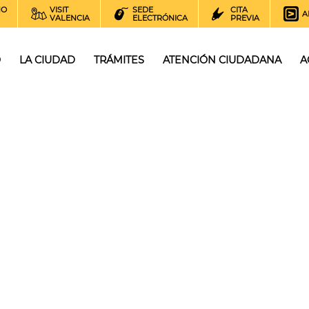
NO
VISIT
SEDE
CITA
A
VALENCIA
ELECTRÓNICA
PREVIA
O
LA CIUDAD
TRÁMITES
ATENCIÓN CIUDADANA
A