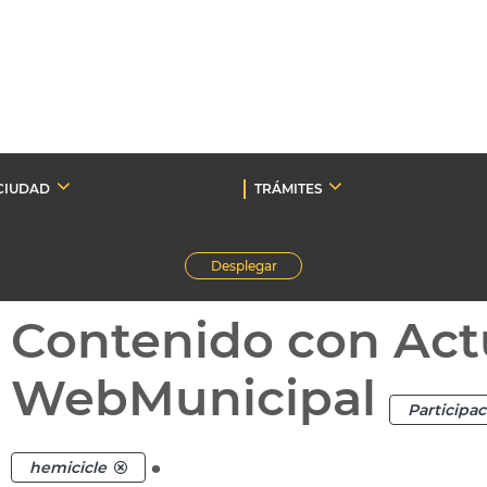
CIUDAD
TRÁMITES
Desplegar
Contenido con Act
WebMunicipal
Participa
.
hemicicle