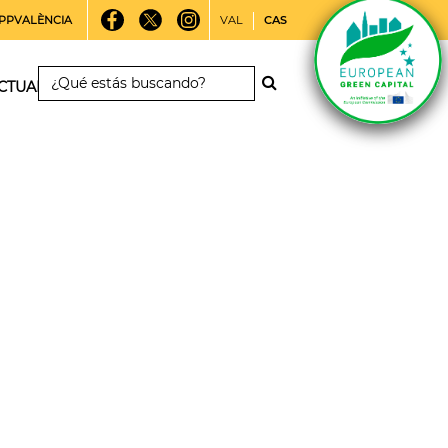
PPVALÈNCIA
VAL
CAS
CTUALIDAD