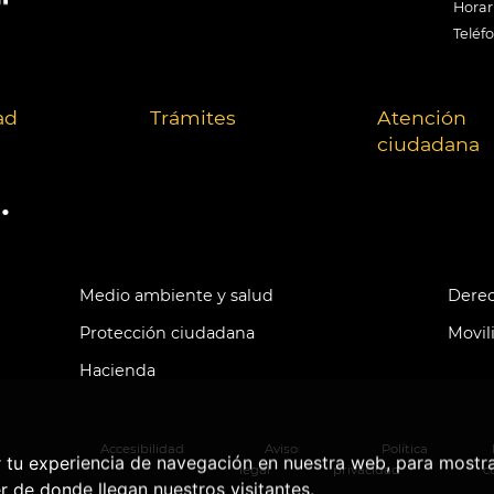
Horari
Teléf
ad
Trámites
Atención
ciudadana
.
Medio ambiente y salud
Derec
Protección ciudadana
Movil
Hacienda
Accesibilidad
Aviso
Política
r tu experiencia de navegación en nuestra web, para mostr
legal
privacidad
c
r de donde llegan nuestros visitantes.