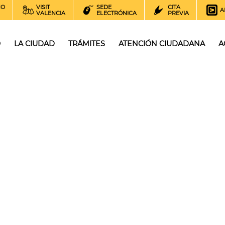
NO
VISIT
SEDE
CITA
A
VALENCIA
ELECTRÓNICA
PREVIA
O
LA CIUDAD
TRÁMITES
ATENCIÓN CIUDADANA
A