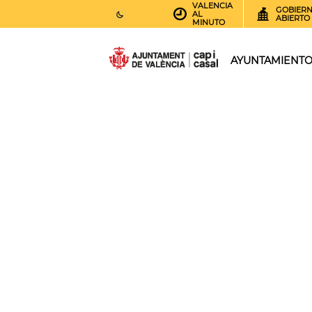
VALENCIA
GOBIER
AL
ABIERTO
MINUTO
25
AEMET.GRADOS
AYUNTAMIENT