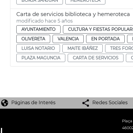
BORJA SANJUÁN
HEMEROTECA
Carta de servicios biblioteca y hemeroteca
modificado hace 5 años
AYUNTAMIENTO
CULTURA Y FIESTAS POPULAR
OLIVERETA
VALENCIA
EN PORTADA
LUISA NOTARIO
MAITE IBÁÑEZ
TRES FOR
PLAZA MAGUNCIA
CARTA DE SERVICIOS
Páginas de Interés
Redes Sociales
Plaça
46002