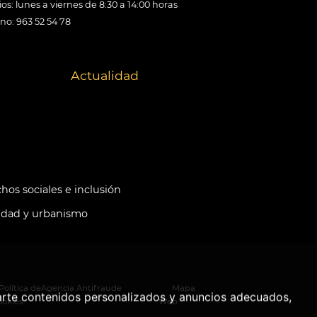
os: lunes a viernes de 8:30 a 14:00 horas
ono: 963 52 54 78
Actualidad
hos sociales e inclusión
idad y urbanismo
Política de
Agencia Antifraude
Mapa
arte contenidos personalizados y anuncios adecuados,
ookies
Web