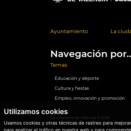
Ayuntamiento
La ciud
Navegación por..
Temas
Educación y deporte
Cultura y fiestas
Empleo, innovación y promoción
Utilizamos cookies
Ajuntament de València ©
2026
Usamos cookies y otras técnicas de rastreo para mejora
para analizar el tráfico en nuestra web y para comprende