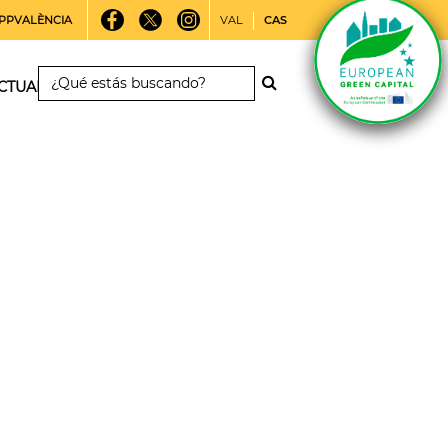
PPVALÈNCIA
VAL
CAS
CTUALIDAD