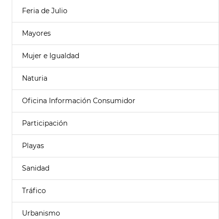
Feria de Julio
Mayores
Mujer e Igualdad
Naturia
Oficina Información Consumidor
Participación
Playas
Sanidad
Tráfico
Urbanismo