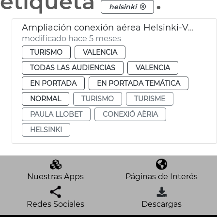
etiqueta
.
helsinki
Ampliación conexión aérea Helsinki-València
modificado hace 5 meses
TURISMO
VALENCIA
TODAS LAS AUDIENCIAS
VALENCIA
EN PORTADA
EN PORTADA TEMÁTICA
NORMAL
TURISMO
TURISME
PAULA LLOBET
CONEXIÓ AÈRIA
HELSINKI
Nuestras Apps
Páginas de Interés
Redes Sociales
Descargas