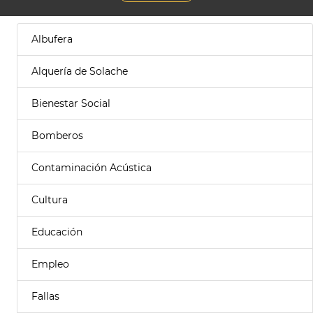
Albufera
Alquería de Solache
Bienestar Social
Bomberos
Contaminación Acústica
Cultura
Educación
Empleo
Fallas