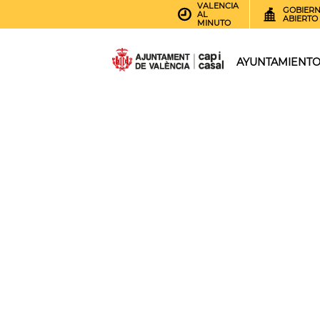
VALENCIA
GOBIER
AL
ABIERTO
MINUTO
AYUNTAMIENT