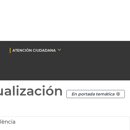
ATENCIÓN CIUDADANA
ualización
En portada temática
lència