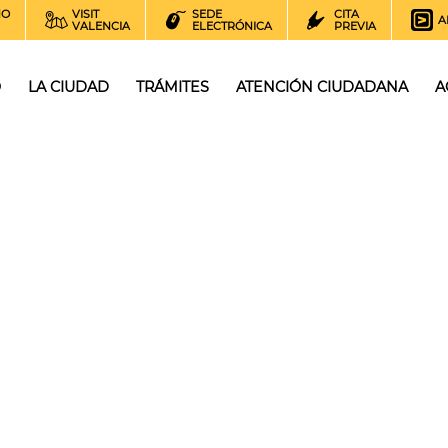
NO
VISIT
SEDE
CITA
A
VALENCIA
ELECTRÓNICA
PREVIA
O
LA CIUDAD
TRÁMITES
ATENCIÓN CIUDADANA
A