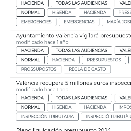
HACIENDA
TODAS LAS AUDIENCIAS
VALE
NORMAL
HISENDA
HACIENDA
PRES
EMERGENCIES
EMERGENCIAS
MARÍA JOS
Ayuntamiento València vigilará presupuest
modificado hace 1 año
HACIENDA
TODAS LAS AUDIENCIAS
VALE
NORMAL
HACIENDA
PRESUPUESTOS
PROSSUPOSTOS
REGLA DE GASTO
València recupera 5 millones euros inspecci
modificado hace 1 año
HACIENDA
TODAS LAS AUDIENCIAS
VALE
NORMAL
HISENDA
HACIENDA
IMPO
INSPECCIÓN TRIBUTARIA
INSPECCIÓ TRIBUTÀR
Pleno liquidación presupuesto 2024