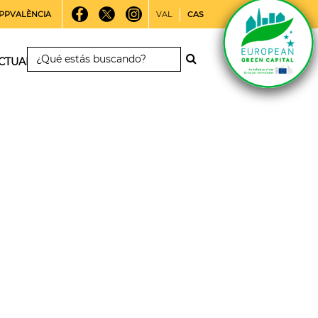
PPVALÈNCIA
VAL
CAS
CTUALIDAD