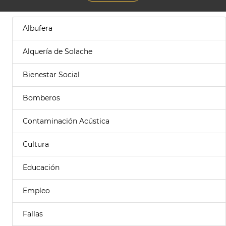
Albufera
Alquería de Solache
Bienestar Social
Bomberos
Contaminación Acústica
Cultura
Educación
Empleo
Fallas