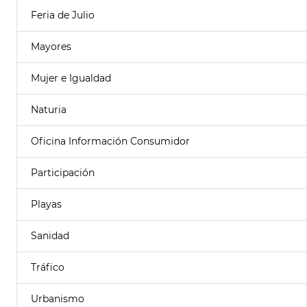
Feria de Julio
Mayores
Mujer e Igualdad
Naturia
Oficina Información Consumidor
Participación
Playas
Sanidad
Tráfico
Urbanismo