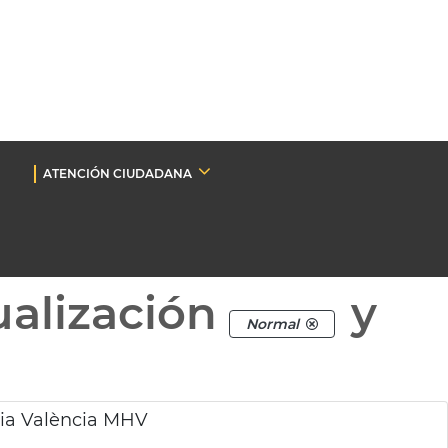
ATENCIÓN CIUDADANA
ualización
y
Normal
ria València MHV