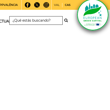
PPVALÈNCIA
VAL
CAS
CTUALIDAD