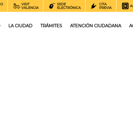
NO
VISIT
SEDE
CITA
A
VALENCIA
ELECTRÓNICA
PREVIA
O
LA CIUDAD
TRÁMITES
ATENCIÓN CIUDADANA
A