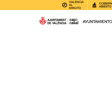
VALENCIA
GOBIER
AL
ABIERTO
MINUTO
AYUNTAMIENT