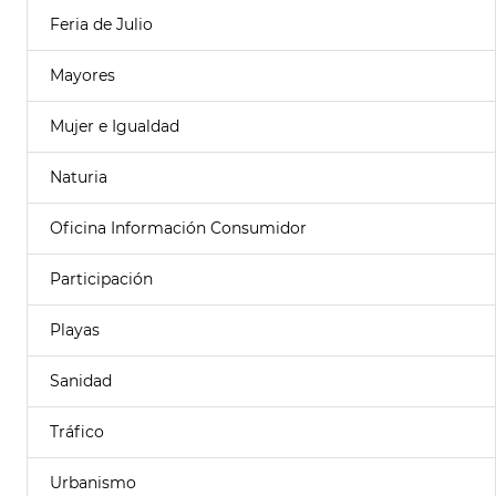
Feria de Julio
Mayores
Mujer e Igualdad
Naturia
Oficina Información Consumidor
Participación
Playas
Sanidad
Tráfico
Urbanismo