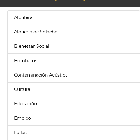
Albufera
Alquería de Solache
Bienestar Social
Bomberos
Contaminación Acústica
Cultura
Educación
Empleo
Fallas