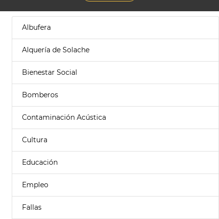
Albufera
Alquería de Solache
Bienestar Social
Bomberos
Contaminación Acústica
Cultura
Educación
Empleo
Fallas