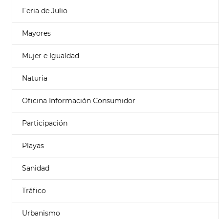
Feria de Julio
Mayores
Mujer e Igualdad
Naturia
Oficina Información Consumidor
Participación
Playas
Sanidad
Tráfico
Urbanismo