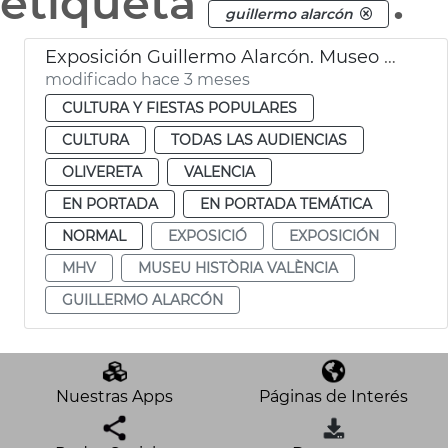
etiqueta
.
guillermo alarcón
Exposición Guillermo Alarcón. Museo Historia València MHV
modificado hace 3 meses
CULTURA Y FIESTAS POPULARES
CULTURA
TODAS LAS AUDIENCIAS
OLIVERETA
VALENCIA
EN PORTADA
EN PORTADA TEMÁTICA
NORMAL
EXPOSICIÓ
EXPOSICIÓN
MHV
MUSEU HISTÒRIA VALÈNCIA
GUILLERMO ALARCÓN
Nuestras Apps
Páginas de Interés