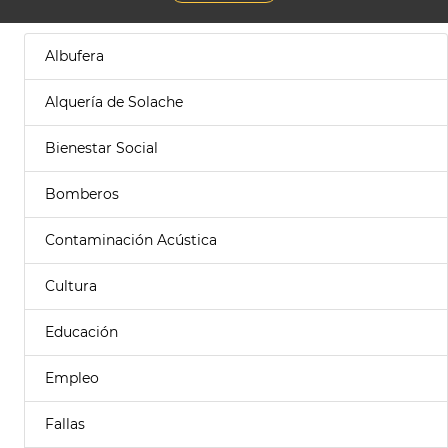
Albufera
Alquería de Solache
Bienestar Social
Bomberos
Contaminación Acústica
Cultura
Educación
Empleo
Fallas