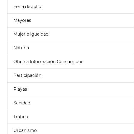
Feria de Julio
Mayores
Mujer e Igualdad
Naturia
Oficina Información Consumidor
Participación
Playas
Sanidad
Tráfico
Urbanismo