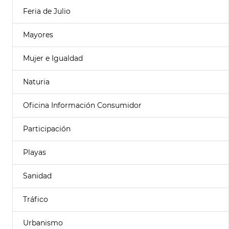
Feria de Julio
Mayores
Mujer e Igualdad
Naturia
Oficina Información Consumidor
Participación
Playas
Sanidad
Tráfico
Urbanismo