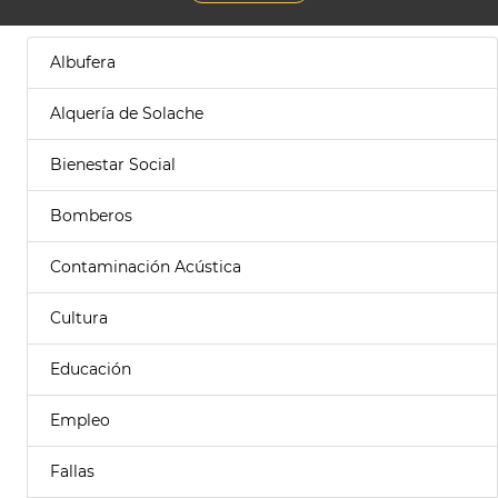
Albufera
Alquería de Solache
Bienestar Social
Bomberos
Contaminación Acústica
Cultura
Educación
Empleo
Fallas