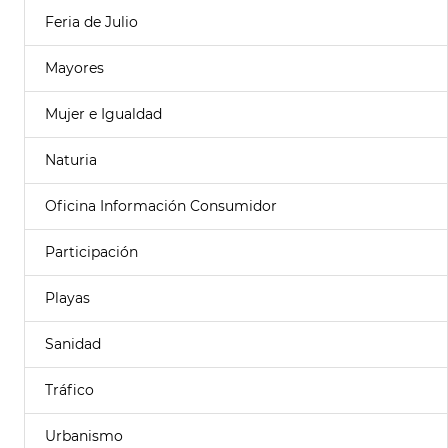
Feria de Julio
Mayores
Mujer e Igualdad
Naturia
Oficina Información Consumidor
Participación
Playas
Sanidad
Tráfico
Urbanismo