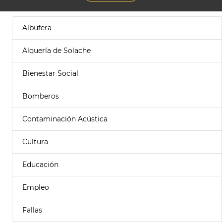
Albufera
Alquería de Solache
Bienestar Social
Bomberos
Contaminación Acústica
Cultura
Educación
Empleo
Fallas