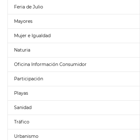
Feria de Julio
Mayores
Mujer e Igualdad
Naturia
Oficina Información Consumidor
Participación
Playas
Sanidad
Tráfico
Urbanismo