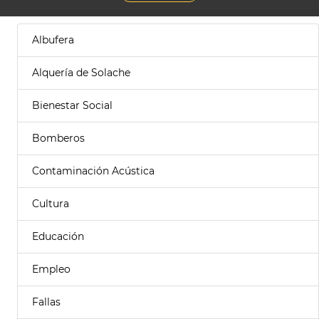
Albufera
Alquería de Solache
Bienestar Social
Bomberos
Contaminación Acústica
Cultura
Educación
Empleo
Fallas