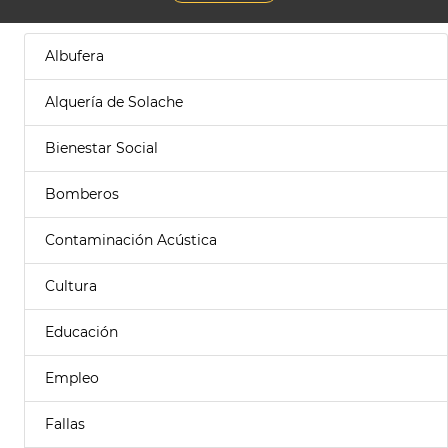
Albufera
Alquería de Solache
Bienestar Social
Bomberos
Contaminación Acústica
Cultura
Educación
Empleo
Fallas