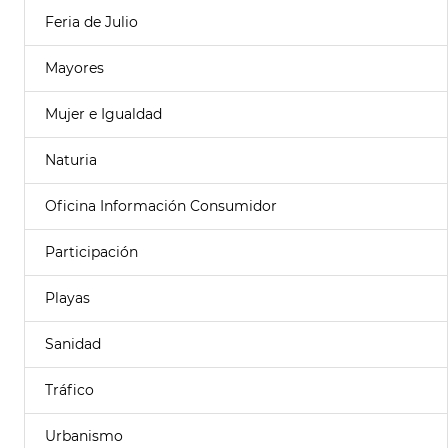
Feria de Julio
Mayores
Mujer e Igualdad
Naturia
Oficina Información Consumidor
Participación
Playas
Sanidad
Tráfico
Urbanismo