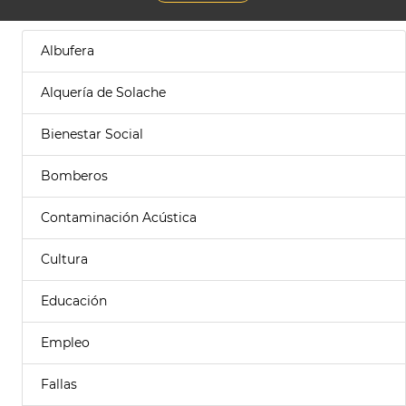
Albufera
Alquería de Solache
Bienestar Social
Bomberos
Contaminación Acústica
Cultura
Educación
Empleo
Fallas