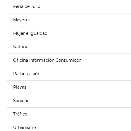
Feria de Julio
Mayores
Mujer e Igualdad
Naturia
Oficina Información Consumidor
Participación
Playas
Sanidad
Tráfico
Urbanismo