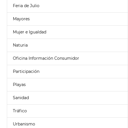
Feria de Julio
Mayores
Mujer e Igualdad
Naturia
Oficina Información Consumidor
Participación
Playas
Sanidad
Tráfico
Urbanismo