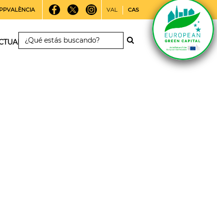
PPVALÈNCIA
VAL
CAS
CTUALIDAD