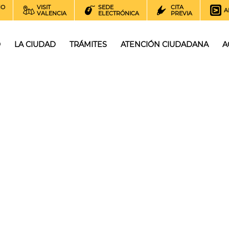
NO
VISIT
SEDE
CITA
A
VALENCIA
ELECTRÓNICA
PREVIA
O
LA CIUDAD
TRÁMITES
ATENCIÓN CIUDADANA
A