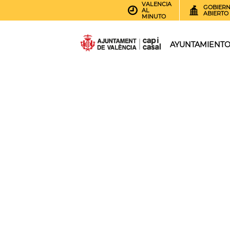
VALENCIA
GOBIER
AL
ABIERTO
MINUTO
AYUNTAMIENT