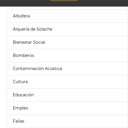
Albufera
Alquería de Solache
Bienestar Social
Bomberos
Contaminación Acústica
Cultura
Educación
Empleo
Fallas