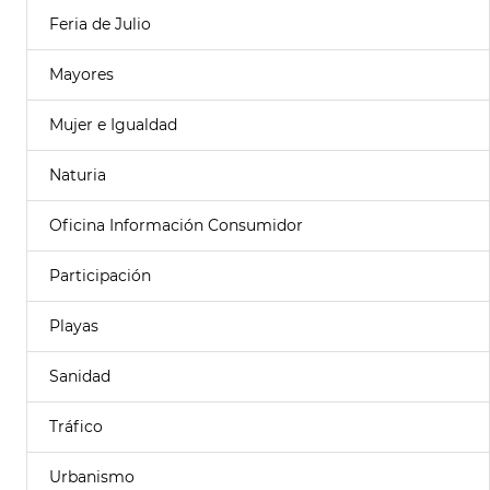
Feria de Julio
Mayores
Mujer e Igualdad
Naturia
Oficina Información Consumidor
Participación
Playas
Sanidad
Tráfico
Urbanismo