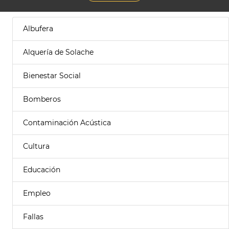
Albufera
Alquería de Solache
Bienestar Social
Bomberos
Contaminación Acústica
Cultura
Educación
Empleo
Fallas