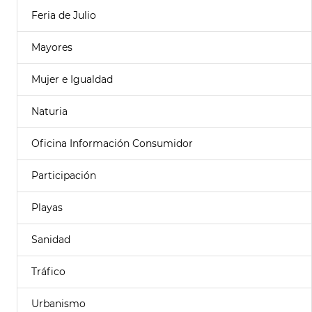
Feria de Julio
Mayores
Mujer e Igualdad
Naturia
Oficina Información Consumidor
Participación
Playas
Sanidad
Tráfico
Urbanismo