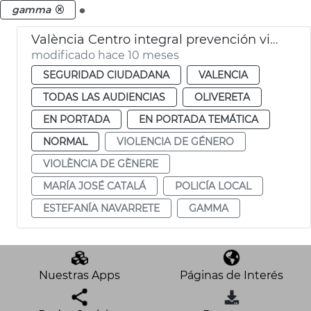
.
gamma
València Centro integral prevención violencia de género
modificado hace 10 meses
SEGURIDAD CIUDADANA
VALENCIA
TODAS LAS AUDIENCIAS
OLIVERETA
EN PORTADA
EN PORTADA TEMÁTICA
NORMAL
VIOLENCIA DE GÉNERO
VIOLÈNCIA DE GÈNERE
MARÍA JOSÉ CATALÁ
POLICÍA LOCAL
ESTEFANÍA NAVARRETE
GAMMA
Nuestras Apps
Páginas de Interés